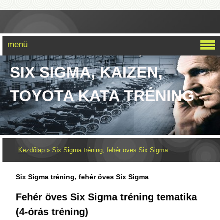
menü
LEAN SIX SIGMA, LEAN,
SIX SIGMA, KAIZEN,
TOYOTA KATA TRÉNING
Kezdőlap
»
Six Sigma tréning, fehér öves Six Sigma
Six Sigma tréning, fehér öves Six Sigma
Fehér öves Six Sigma tréning tematika
(4-órás tréning)