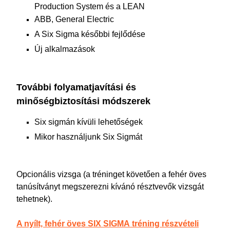
Production System és a LEAN
ABB, General Electric
A Six Sigma későbbi fejlődése
Új alkalmazások
További folyamatjavítási és
minőségbiztosítási módszerek
Six sigmán kívüli lehetőségek
Mikor használjunk Six Sigmát
Opcionális vizsga (a
tréninget követően a fehér öves
tanúsítványt megszerezni kívánó résztvevők vizsgát
tehetnek).
A nyílt, fehér öves SIX SIGMA tréning részvételi