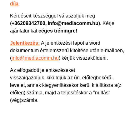
díja
Kérdéseit készséggel válaszoljuk meg
(
+36209342760, info@mediacomm.hu
). Kérje
ajánlatunkat
céges tréningre!
Jelentkezés:
A jelentkezési lapot a word
dokumentum értelemszerű kitöltése után e-mailben,
(
info@mediacomm.hu
) kérjük visszaküldeni.
Az elfogadott jelentkezéseket
visszaigazoljuk, kiküldjük az ún. előlegbekérő-
levelet, annak kiegyenlítésekor kerül kiállításra a(z
előleg) számla, majd a teljesítéskor a "nullás"
(vég)számla.