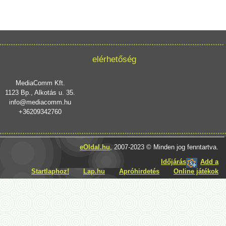
elérhetőség
MediaComm Kft.
1123 Bp., Alkotás u. 35.
info@mediacomm.hu
+36209342760
eOldal.hu
, 2007-2023 © Minden jog fenntartva.
Időjárás
Add a
Startlaphoz!
Lap.hu
Apróhirdetés
Online játékok