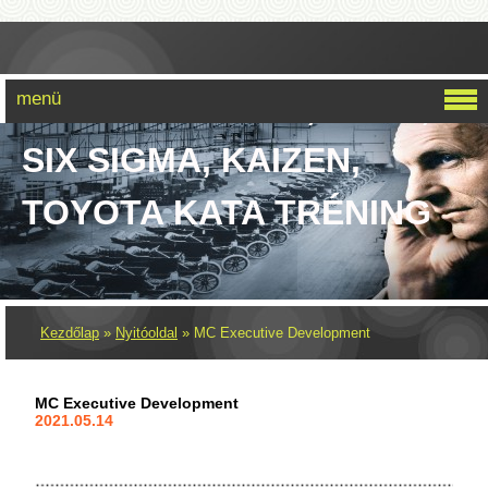
menü
LEAN SIX SIGMA, LEAN,
SIX SIGMA, KAIZEN,
TOYOTA KATA TRÉNING
Kezdőlap
»
Nyitóoldal
»
MC Executive Development
MC Executive Development
2021.05.14