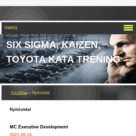
menü
LEAN SIX SIGMA, LEAN,
SIX SIGMA, KAIZEN,
TOYOTA KATA TRÉNING
Kezdőlap
»
Nyitóoldal
Nyitóoldal
MC Executive Development
2021.05.14