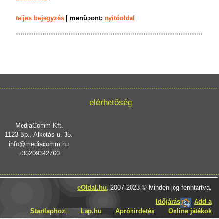
teljes bejegyzés
|
menüpont:
nyitóoldal
elérhetőség
MediaComm Kft.
1123 Bp., Alkotás u. 35.
info@mediacomm.hu
+36209342760
eOldal.hu
, 2007-2023 © Minden jog fenntartva.
Időjárás
Add a
Startlaphoz!
Lap.hu
Apróhirdetés
Online játékok