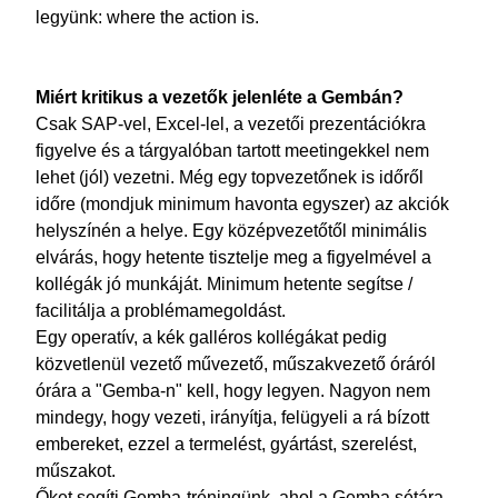
legyünk: where the action is.
Miért kritikus a vezetők jelenléte a Gembán?
Csak SAP-vel, Excel-lel, a vezetői prezentációkra
figyelve és a tárgyalóban tartott meetingekkel nem
lehet (jól) vezetni. Még egy topvezetőnek is időről
időre (mondjuk minimum havonta egyszer) az akciók
helyszínén a helye. Egy középvezetőtől minimális
elvárás, hogy hetente tisztelje meg a figyelmével a
kollégák jó munkáját. Minimum hetente segítse /
facilitálja a problémamegoldást.
Egy operatív, a kék galléros kollégákat pedig
közvetlenül vezető művezető, műszakvezető óráról
órára a "Gemba-n" kell, hogy legyen. Nagyon nem
mindegy, hogy vezeti, irányítja, felügyeli a rá bízott
embereket, ezzel a termelést, gyártást, szerelést,
műszakot.
Őket segíti Gemba-tréningünk, ahol a Gemba sétára