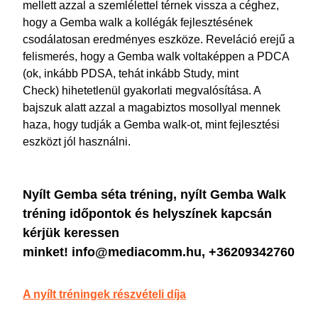
mellett azzal a szemlélettel térnek vissza a céghez,
hogy a Gemba walk a kollégák fejlesztésének
csodálatosan eredményes eszköze. Reveláció erejű a
felismerés, hogy a Gemba walk voltaképpen a PDCA
(ok, inkább PDSA, tehát inkább Study, mint
Check) hihetetlenül gyakorlati megvalósítása. A
bajszuk alatt azzal a magabiztos mosollyal mennek
haza, hogy tudják a Gemba walk-ot, mint fejlesztési
eszközt jól használni.
Nyílt Gemba séta tréning, nyílt Gemba Walk
tréning időpontok és helyszínek kapcsán
kérjük keressen
minket!
info@mediacomm.hu, +36209342760
A nyílt tréningek részvételi díja