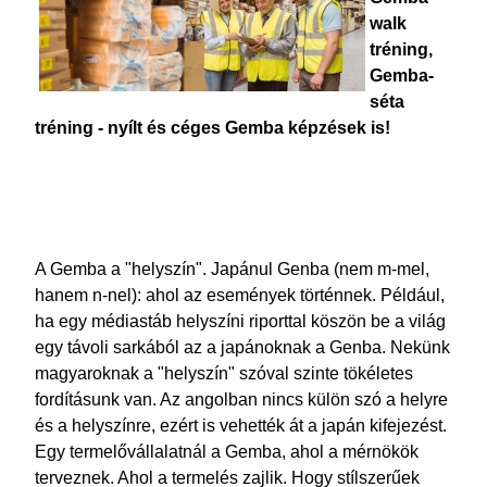
walk
tréning,
Gemba-
séta
tréning - nyílt és céges Gemba képzések is!
A Gemba a "helyszín". Japánul Genba (nem m-mel,
hanem n-nel): ahol az események történnek. Például,
ha egy médiastáb helyszíni riporttal köszön be a világ
egy távoli sarkából az a japánoknak a Genba. Nekünk
magyaroknak a "helyszín" szóval szinte tökéletes
fordításunk van. Az angolban nincs külön szó a helyre
és a helyszínre, ezért is vehették át a japán kifejezést.
Egy termelővállalatnál a Gemba, ahol a mérnökök
terveznek. Ahol a termelés zajlik. Hogy stílszerűek