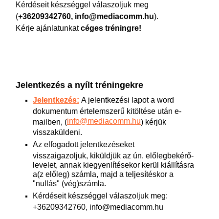
Kérdéseit készséggel válaszoljuk meg
(
+36209342760, info@mediacomm.hu
).
Kérje ajánlatunkat
céges tréningre!
Jelentkezés a nyílt tréningekre
Jelentkezés:
A jelentkezési lapot a word
dokumentum értelemszerű kitöltése után e-
info@mediacomm.hu
mailben, (
) kérjük
visszaküldeni.
Az elfogadott jelentkezéseket
visszaigazoljuk, kiküldjük az ún. előlegbekérő-
levelet, annak kiegyenlítésekor kerül kiállításra
a(z előleg) számla, majd a teljesítéskor a
"nullás" (vég)számla.
Kérdéseit készséggel válaszoljuk meg:
+36209342760, info@mediacomm.hu