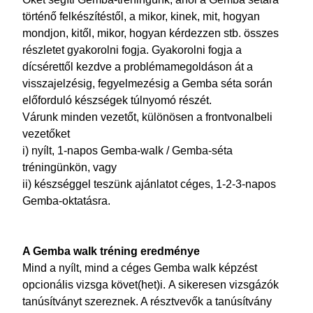
történő felkészítéstől, a mikor, kinek, mit, hogyan
mondjon, kitől, mikor, hogyan kérdezzen stb. összes
részletet gyakorolni fogja. Gyakorolni fogja a
dícsérettől kezdve a problémamegoldáson át a
visszajelzésig, fegyelmezésig a Gemba séta során
előforduló készségek túlnyomó részét.
Várunk minden vezetőt, különösen a frontvonalbeli
vezetőket
i)
nyílt,
1-napos Gemba-walk / Gemba-séta
tréningünkön,
vagy
ii) készséggel teszünk ajánlatot céges, 1-2-3-napos
Gemba-oktatásra.
A Gemba walk tréning eredménye
Mind a nyílt, mind a céges Gemba walk képzést
opcionális vizsga követ(het)i. A sikeresen vizsgázók
tanúsítványt szereznek. A résztvevők a tanúsítvány