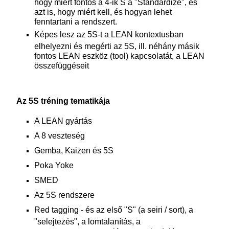
hogy miért fontos a 4-ik S a "Standardize", és
azt is, hogy miért kell, és hogyan lehet
fenntartani a rendszert.
Képes lesz az 5S-t a LEAN kontextusban
elhelyezni és megérti az 5S, ill. néhány másik
fontos LEAN eszköz (tool) kapcsolatát, a LEAN
összefüggéseit
Az 5S tréning tematikája
A LEAN gyártás
A 8 veszteség
Gemba, Kaizen és 5S
Poka Yoke
SMED
Az 5S rendszere
Red tagging - és az első "S" (a seiri / sort), a
"selejtezés", a lomtalanítás, a