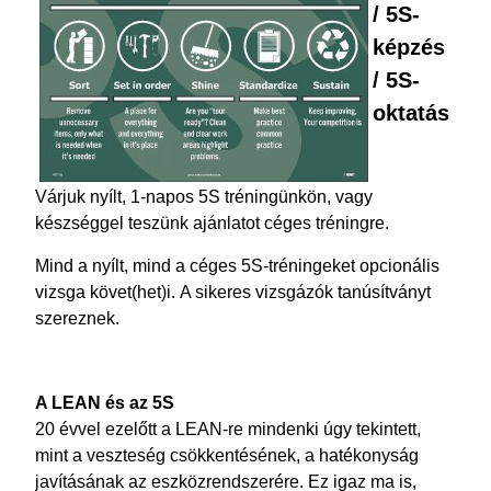
/ 5S-
képzés
/ 5S-
oktatás
Várjuk
nyílt,
1-napos 5S tréningünkön,
vagy
készséggel teszünk ajánlatot céges tréningre.
Mind a nyílt, mind a céges 5S-tréningeket opcionális
vizsga követ(het)i. A sikeres vizsgázók tanúsítványt
szereznek.
A LEAN és az 5S
20 évvel ezelőtt a LEAN-re mindenki úgy tekintett,
mint a veszteség csökkentésének, a hatékonyság
javításának az eszközrendszerére. Ez igaz ma is,