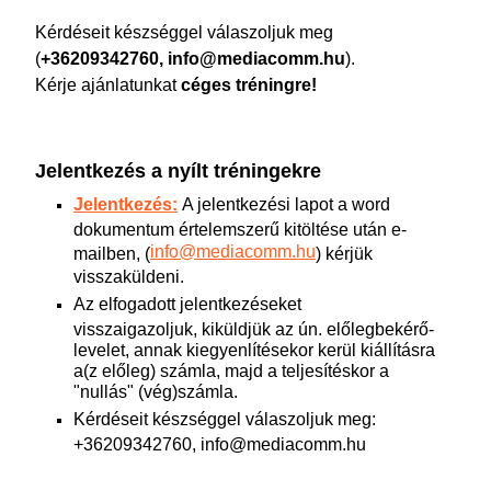
Kérdéseit készséggel válaszoljuk meg
(
+36209342760, info@mediacomm.hu
).
Kérje ajánlatunkat
céges tréningre!
Jelentkezés a nyílt tréningekre
Jelentkezés:
A jelentkezési lapot a word
dokumentum értelemszerű kitöltése után e-
info@mediacomm.hu
mailben, (
) kérjük
visszaküldeni.
Az elfogadott jelentkezéseket
visszaigazoljuk, kiküldjük az ún. előlegbekérő-
levelet, annak kiegyenlítésekor kerül kiállításra
a(z előleg) számla, majd a teljesítéskor a
"nullás" (vég)számla.
Kérdéseit készséggel válaszoljuk meg:
+36209342760, info@mediacomm.hu