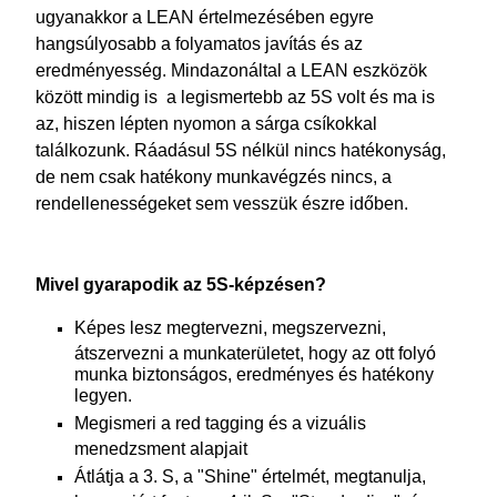
ugyanakkor a LEAN értelmezésében egyre
hangsúlyosabb a folyamatos javítás és az
eredményesség. Mindazonáltal a LEAN eszközök
között mindig is a legismertebb az 5S volt és ma is
az, hiszen lépten nyomon a sárga csíkokkal
találkozunk. Ráadásul 5S nélkül nincs hatékonyság,
de nem csak hatékony munkavégzés nincs, a
rendellenességeket sem vesszük észre időben.
Mivel gyarapodik az 5S-képzésen?
Képes lesz megtervezni, megszervezni,
átszervezni a munkaterületet, hogy az ott folyó
munka biztonságos, eredményes és hatékony
legyen.
Megismeri a red tagging és a vizuális
menedzsment alapjait
Átlátja a 3. S, a "Shine" értelmét, megtanulja,