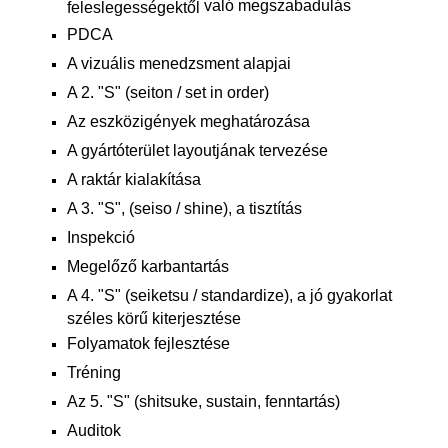
való megszabadulás
feleslegességektől
PDCA
A vizuális menedzsment alapjai
A 2. "S" (seiton / set in order)
Az eszközigények meghatározása
A gyártóterület layoutjának tervezése
A raktár kialakítása
A 3. "S", (seiso / shine), a tisztítás
Inspekció
Megelőző karbantartás
A 4. "S" (seiketsu / standardize), a jó gyakorlat
széles körű kiterjesztése
Folyamatok fejlesztése
Tréning
Az 5. "S" (shitsuke, sustain, fenntartás)
Auditok