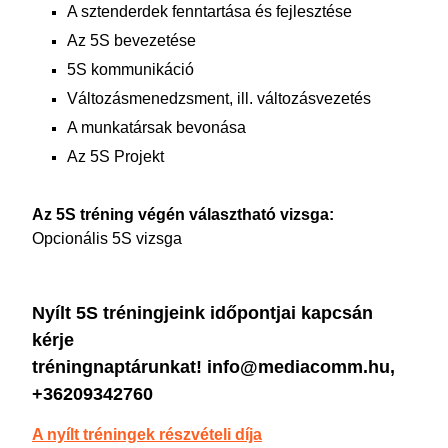
A sztenderdek fenntartása és fejlesztése
Az 5S bevezetése
5S kommunikáció
Változásmenedzsment, ill. változásvezetés
A munkatársak bevonása
Az 5S Projekt
Az 5S tréning végén választható vizsga:
Opcionális 5S vizsga
Nyílt 5S tréningjeink időpontjai kapcsán
kérje
tréningnaptárunkat! info@mediacomm.hu,
+36209342760
A nyílt tréningek részvételi díja