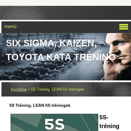
menü
LEAN SIX SIGMA, LEAN,
SIX SIGMA, KAIZEN,
TOYOTA KATA TRÉNING
Kezdőlap
»
5S Tréning, LEAN 5S tréningek
5S Tréning, LEAN 5S tréningek
5S-
tréning