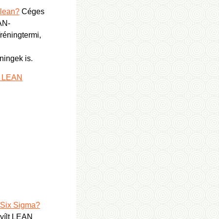
 lean?
Céges
AN-
réningtermi,
ningek is.
s LEAN
 Six Sigma?
yílt LEAN