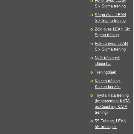
Fehér öves LEAN
Six Sigma tréning
Sárga öves LEAN
Six Sigma tréning
Zöld öves LEAN Six
Sigma tréning
Fekete öves LEAN
Six Sigma tréning
Nyílt tréningek
időpontjai
Tréningdíjak
Kaizen tréning,
Kaizen képzés
Toyota Kata tréning
(Improvement KATA
és Coaching KATA
tréning)
5S Tréning, LEAN
5S tréningek