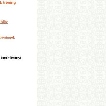
 tréning
blitz
-tréningek
 tanúsítványt