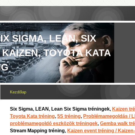
IX SIGMA, LEAN, SIX
 KAIZEN, TOYOTA KATA
NG
Kezdőlap
Six Sigma, LEAN, Lean Six Sigma tréningek,
Kaizen tr
Toyota Kata tréning
,
5S tréning
,
Problémamegoldás / 
problémamegoldó eszközök tréningek
,
Gemba walk tr
Stream Mapping tréning,
Kaizen event tréning / Kaize