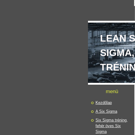
LEAN S
SIGMA,
TRÉNI
menü
Kezdőlap
A Six Sigma
Six Sigma tréning,
fehér öves Six
Sigma