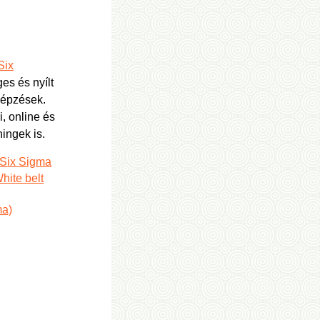
Six
s és nyílt
képzések.
, online és
ningek is.
 Six Sigma
hite belt
ma)