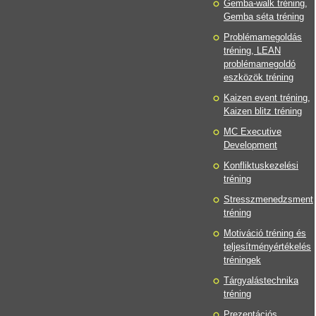
Gemba-walk tréning,
Gemba séta tréning
Problémamegoldás
tréning, LEAN
problémamegoldó
eszközök tréning
Kaizen event tréning,
Kaizen blitz tréning
MC Executive
Development
Konfliktuskezelési
tréning
Stresszmenedzsment
tréning
Motiváció tréning és
teljesítményértékelés
tréningek
Tárgyalástechnika
tréning
Prezentációs