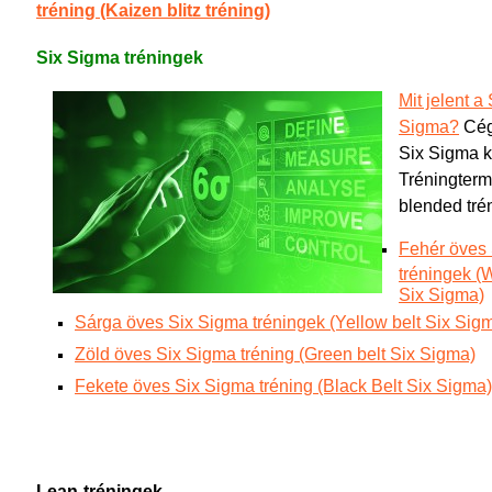
tréning (Kaizen blitz tréning)
Six Sigma tréningek
Mit jelent a 
Sigma?
Cége
Six Sigma 
Tréningtermi
blended tré
Fehér öves
tréningek (W
Six Sigma)
Sárga öves Six Sigma tréningek (Yellow belt Six Sig
Zöld öves Six Sigma tréning (Green belt Six Sigma)
Fekete öves Six Sigma tréning (Black Belt Six Sigma)
Lean-tréningek