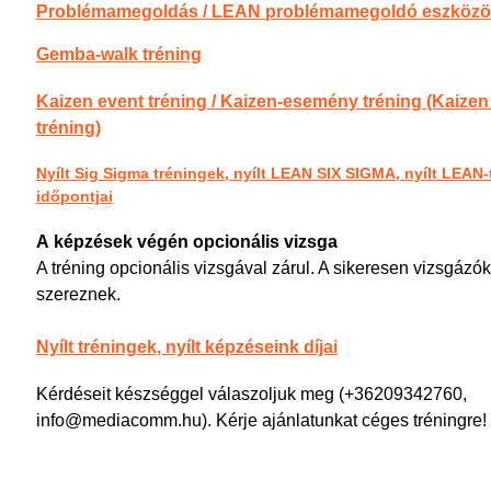
Problémamegoldás / LEAN problémamegoldó eszközök
Gemba-walk tréning
Kaizen event tréning / Kaizen-esemény tréning (Kaizen 
tréning)
Nyílt Sig Sigma tréningek, nyílt LEAN SIX SIGMA, nyílt LEAN
időpontjai
​A képzések végén opcionális vizsga
A tréning opcionális vizsgával zárul. A sikeresen vizsgázók
szereznek.
Nyílt tréningek, nyílt képzéseink díjai
Kérdéseit készséggel válaszoljuk meg (+36209342760,
info@mediacomm.hu). Kérje ajánlatunkat céges tréningre!