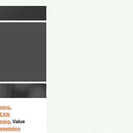
éning
,
LEAN
éning
, Value
n-esemény