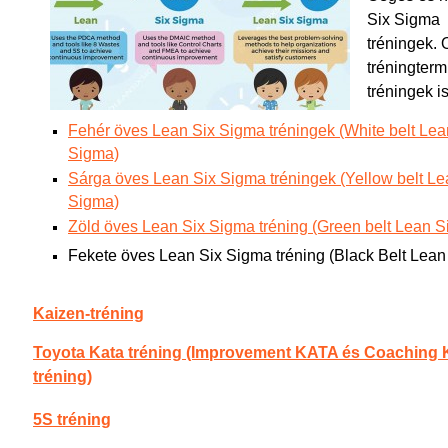
Six Sigma
tréningek. 
tréningterm
tréningek i
Fehér öves Lean Six Sigma tréningek (White belt Lea
Sigma)
Sárga öves Lean Six Sigma tréningek (Yellow belt Le
Sigma)
Zöld öves Lean Six Sigma tréning (Green belt Lean S
Fekete öves Lean Six Sigma tréning (Black Belt Lean
Kaizen-tréning
Toyota Kata tréning (Improvement KATA és Coaching
tréning)
5S tréning