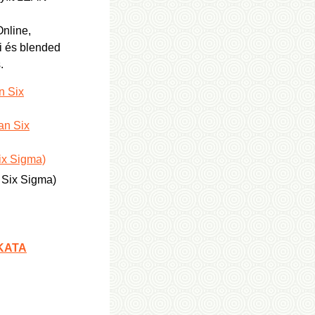
Online,
i és blended
s.
n Six
an Six
ix Sigma)
 Six Sigma)
 KATA