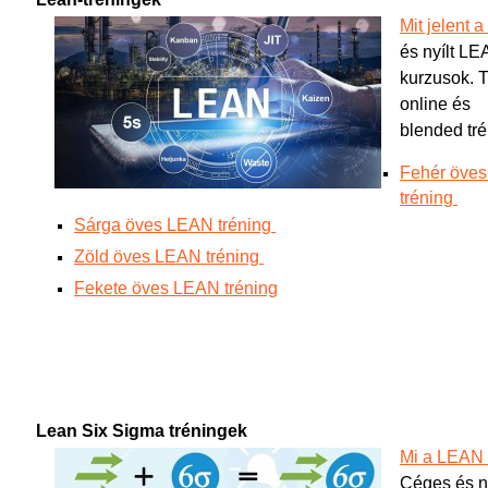
Mit jelent a
és nyílt LE
kurzusok. T
online és
blended tré
Fehér öve
tréning
Sárga öves LEAN tréning
Zöld öves LEAN tréning
Fekete öves LEAN tréning
Lean Six Sigma tréningek
Mi a LEAN
Céges és n